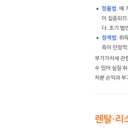
정률법
:
매 
이 집중되므
다. 초기 법
정액법
:
취득
측이 안정적
부가가치세 관점
수 있어 실질 취
처분 손익과 부
렌탈·리