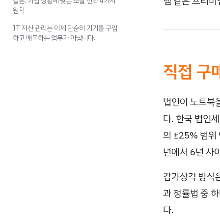
램 같은 프리미
결론: 기업 상황에 맞는 조달 전략 4가지
원칙
IT 자산 관리는 이제 단순히 기기를 구입
하고 배포하는 업무가 아닙니다.
직접 구
법인이 노트북을
다. 한국 법인
의 ±25% 범
년에서 6년 사
감가상각 방식은
과 정률법 중 
다.